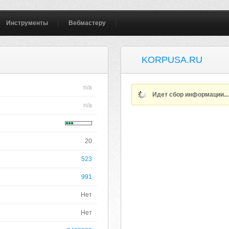
Инструменты
Вебмастеру
KORPUSA.RU
n/a
Идет сбор информации..
n/a
20
523
991
Нет
Нет