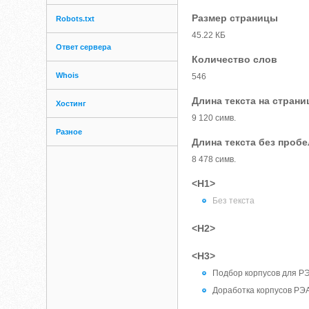
Размер страницы
Robots.txt
45.22 КБ
Ответ сервера
Количество слов
Whois
546
Длина текста на страни
Хостинг
9 120 симв.
Разное
Длина текста без проб
8 478 симв.
<H1>
Без текста
<H2>
<H3>
Подбор корпусов для Р
Доработка корпусов РЭА