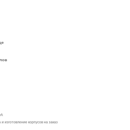
це
елов
ЭА
 и изготовление корпусов на заказ