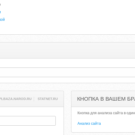
е
и
кой
КНОПКА В ВАШЕМ БР
PLBAZA.NAROD.RU
STATNET.RU
Кнопка для анализа сайта в один
Анализ сайта