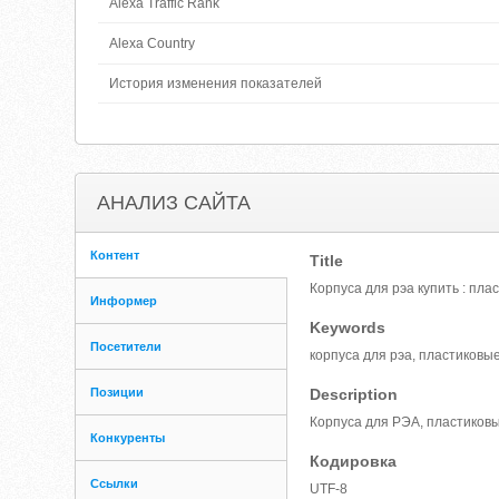
Alexa Traffic Rank
Alexa Country
История изменения показателей
АНАЛИЗ САЙТА
Контент
Title
Корпуса для рэа купить : пла
Информер
Keywords
Посетители
корпуса для рэа, пластиковы
Позиции
Description
Корпуса для РЭА, пластиковы
Конкуренты
Кодировка
Ссылки
UTF-8