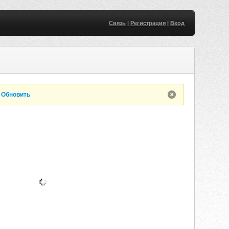
Связь
|
Регистрация
|
Вход
.
Обновить