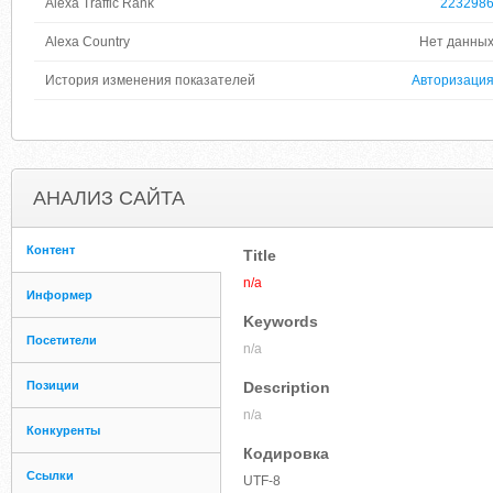
Alexa Traffic Rank
223298
Alexa Country
Нет данны
История изменения показателей
Авторизаци
АНАЛИЗ САЙТА
Контент
Title
n/a
Информер
Keywords
Посетители
n/a
Позиции
Description
n/a
Конкуренты
Кодировка
Ссылки
UTF-8