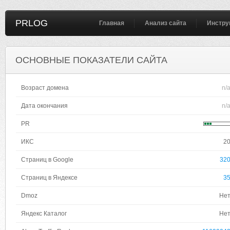
PRLOG
Главная
Анализ сайта
Инстру
ОСНОВНЫЕ ПОКАЗАТЕЛИ САЙТА
Возраст домена
n/
Дата окончания
n/
PR
ИКС
2
Страниц в Google
32
Страниц в Яндексе
3
Dmoz
Не
Яндекс Каталог
Не