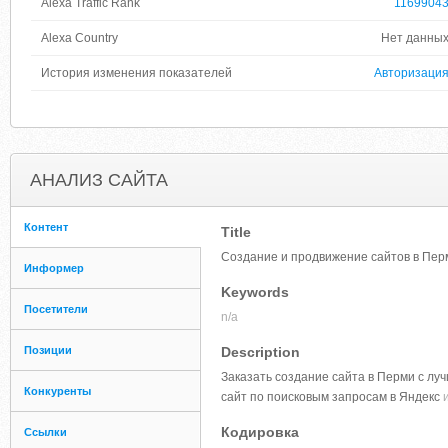
Alexa Traffic Rank
1169904
Alexa Country
Нет данны
История изменения показателей
Авторизаци
АНАЛИЗ САЙТА
Контент
Title
Создание и продвижение сайтов в Перм
Информер
Keywords
Посетители
n/a
Позиции
Description
Заказать создание сайта в Перми с л
Конкуренты
сайт по поисковым запросам в Яндекс
и
Кодировка
Ссылки