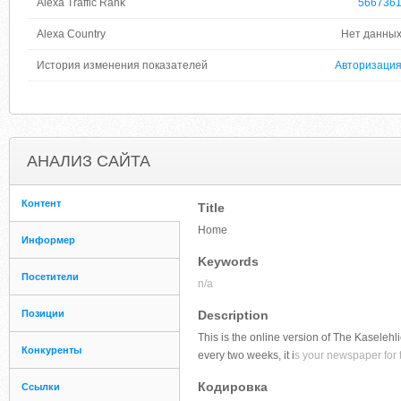
Alexa Traffic Rank
566736
Alexa Country
Нет данны
История изменения показателей
Авторизаци
АНАЛИЗ САЙТА
Контент
Title
Home
Информер
Keywords
Посетители
n/a
Позиции
Description
This is the online version of The Kaseleh
Конкуренты
every two weeks, it i
s your newspaper for
Кодировка
Ссылки