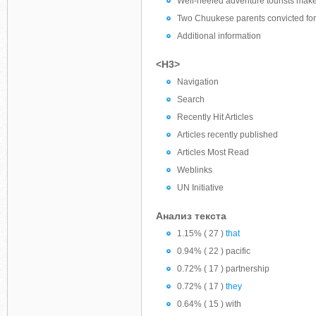
Well-heeled adventure tourists make 
Two Chuukese parents convicted for 
Additional information
<H3>
Navigation
Search
Recently Hit Articles
Articles recently published
Articles Most Read
Weblinks
UN Initiative
Анализ текста
1.15% ( 27 )
that
0.94% ( 22 ) pacific
0.72% ( 17 ) partnership
0.72% ( 17 )
they
0.64% ( 15 ) with