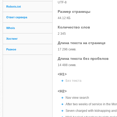
UTF-8
Robots.txt
Размер страницы
Ответ сервера
44.12 КБ
Количество слов
Whois
2 345
Хостинг
Длина текста на странице
17 296 симв.
Разное
Длина текста без пробелов
14 488 симв.
<H1>
Без текста
<H2>
Nav view search
After two weeks of service in the Mort
Seven charged with kidnapping and s