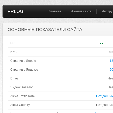
PRLOG
Главная
Анализ сайта
Инстру
ОСНОВНЫЕ ПОКАЗАТЕЛИ САЙТА
PR
ИКС
n/
Страниц в Google
1
Страниц в Яндексе
2
Dmoz
Не
Яндекс Каталог
Не
Alexa Traffic Rank
Нет данны
Alexa Country
Нет данны