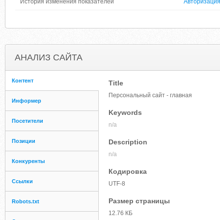
История изменения показателей
Авторизаци
АНАЛИЗ САЙТА
Контент
Title
Персональный сайт - главная
Информер
Keywords
Посетители
n/a
Позиции
Description
n/a
Конкуренты
Кодировка
Ссылки
UTF-8
Размер страницы
Robots.txt
12.76 КБ