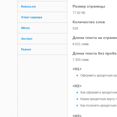
Размер страницы
Robots.txt
77.92 КБ
Ответ сервера
Количество слов
Whois
529
Длина текста на страни
Хостинг
8 021 симв.
Разное
Длина текста без проб
7 355 симв.
<H1>
Оформить кредитную ка
<H2>
Как оформить кредитну
Какую кредитную карту
Как получить кредитную
<H3>