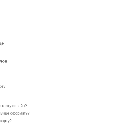
це
елов
рту
ю карту онлайн?
 лучше оформить?
 карту?