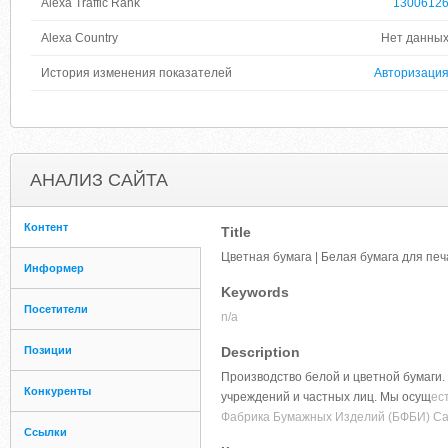
Alexa Traffic Rank
1300612
Alexa Country
Нет данны
История изменения показателей
Авторизаци
АНАЛИЗ САЙТА
Контент
Title
Цветная бумага | Белая бумага для печ
Информер
Keywords
Посетители
n/a
Позиции
Description
Производство белой и цветной бумаги.
Конкуренты
учреждений и частных лиц. Мы осущ
ес
Фабрика Бумажных Изделий (БФБИ) Са
Ссылки