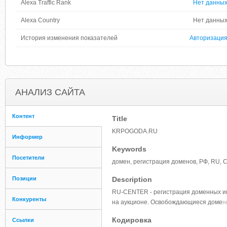
Alexa Traffic Rank
Нет данны
Alexa Country
Нет данны
История изменения показателей
Авторизаци
АНАЛИЗ САЙТА
Контент
Title
KRPOGODA.RU
Информер
Keywords
Посетители
домен, регистрация доменов, РФ, RU, 
Позиции
Description
RU-CENTER - регистрация доменных име
Конкуренты
на аукционе. Освобождающиеся доме
н
Кодировка
Ссылки