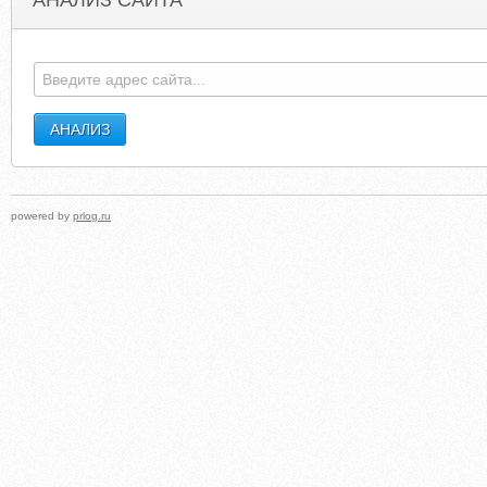
АНАЛИЗ САЙТА
AMERICANAPPAREL.COM.HK
BANDWIDTHBLO
powered by
prlog.ru