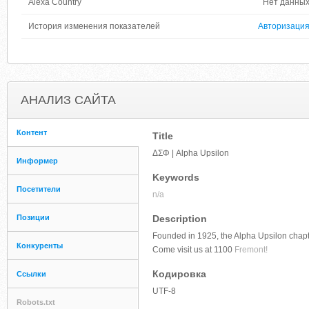
Alexa Country
Нет данны
История изменения показателей
Авторизаци
АНАЛИЗ САЙТА
Контент
Title
ΔΣΦ | Alpha Upsilon
Информер
Keywords
Посетители
n/a
Позиции
Description
Founded in 1925, the Alpha Upsilon chapte
Конкуренты
Come visit us at 1100
Fremont!
Кодировка
Ссылки
UTF-8
Robots.txt