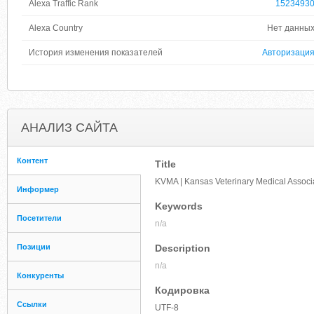
Alexa Traffic Rank
1523493
Alexa Country
Нет данны
История изменения показателей
Авторизаци
АНАЛИЗ САЙТА
Контент
Title
KVMA | Kansas Veterinary Medical Associ
Информер
Keywords
Посетители
n/a
Позиции
Description
n/a
Конкуренты
Кодировка
Ссылки
UTF-8