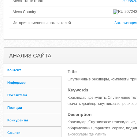
Alexa Traffic Rank
209852
20724
Alexa Country
История изменения показателей
Авторизаци
АНАЛИЗ САЙТА
Контент
Title
Спутниковые ресиверы, комплекты трик
Информер
Keywords
Посетители
Краснодар, где купить, Спутниковое те
скачать драйвер, спутниковые, ресивер
Позиции
Description
Конкуренты
Краснодар, Спутниковое телевидение, 
оборудования, гарантия, сервис, подк
Ссылки
аксессуары где купить