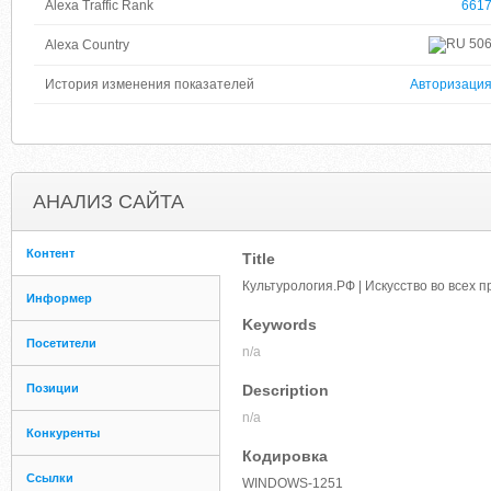
Alexa Traffic Rank
661
50
Alexa Country
История изменения показателей
Авторизаци
АНАЛИЗ САЙТА
Контент
Title
Культурология.РФ | Искусство во всех
Информер
Keywords
Посетители
n/a
Позиции
Description
n/a
Конкуренты
Кодировка
Ссылки
WINDOWS-1251