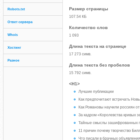
Размер страницы
Robots.txt
107.54 КБ
Ответ сервера
Количество слов
Whois
1 093
Длина текста на странице
Хостинг
17 273 симв.
Разное
Длина текста без пробелов
15 792 симв.
<H1>
Лучшие публикации
Как предпочитают встречать Новы
Как Романовы научили россиян отм
За кадром «Королевства кривых зе
Тайные смыслы зашифрованных по
11 причин почему творчество Бил
Что писали в брачных объявлениях