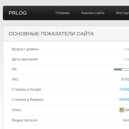
PRLOG
Главная
Анализ сайта
Инстру
ОСНОВНЫЕ ПОКАЗАТЕЛИ САЙТА
Возраст домена
n/
Дата окончания
n/
PR
ИКС
870
Страниц в Google
7150
Страниц в Яндексе
5400
Д
Dmoz
Яндекс Каталог
Не