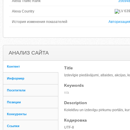
Alexa Traffic Rank
35694
63
Alexa Country
История изменения показателей
Авторизаци
АНАЛИЗ САЙТА
Контент
Title
Izdevīgie piedāvājumi, atlaides, akcijas, k
Информер
Keywords
Посетители
n/a
Позиции
Description
Kolektīvu un izdevīgu pirkumu portāls, ku
Конкуренты
Кодировка
Ссылки
UTF-8