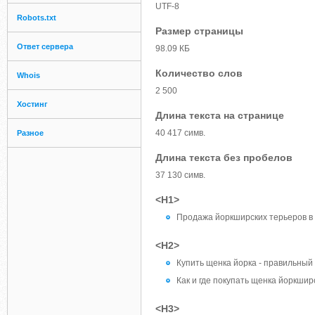
UTF-8
Robots.txt
Размер страницы
Ответ сервера
98.09 КБ
Количество слов
Whois
2 500
Хостинг
Длина текста на странице
40 417 симв.
Разное
Длина текста без пробелов
37 130 симв.
<H1>
Продажа йоркширских терьеров в
<H2>
Купить щенка йорка - правильный
Как и где покупать щенка йоркшир
<H3>