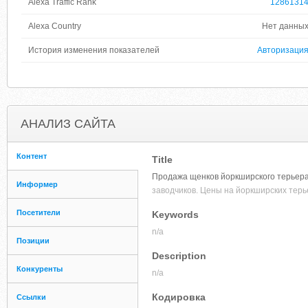
Alexa Traffic Rank
1286131
Alexa Country
Нет данны
История изменения показателей
Авторизаци
АНАЛИЗ САЙТА
Контент
Title
Продажа щенков йоркширского терьера 
Информер
заводчиков. Цены на йоркширских терь
Посетители
Keywords
n/a
Позиции
Description
Конкуренты
n/a
Кодировка
Ссылки