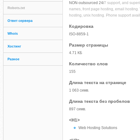
NON-outsourced 24/
7 support, and super
Robots.txt
names, front page hosting, email hosting
hosting, unix hosting. Phone support ava
Ответ сервера
Кодировка
Whois
ISO-8859-1
Размер страницы
Хостинг
4.71 КБ
Разное
Количество слов
155
Длина текста на странице
1 063 симв.
Длина текста без пробелов
897 симв.
<H1>
Web Hosting Solutions