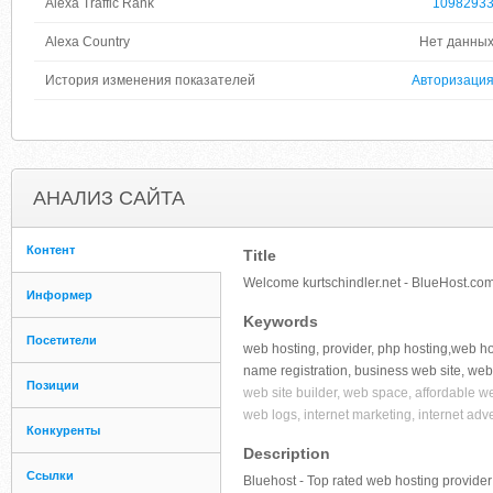
Alexa Traffic Rank
1098293
Alexa Country
Нет данны
История изменения показателей
Авторизаци
АНАЛИЗ САЙТА
Контент
Title
Welcome kurtschindler.net - BlueHost.co
Информер
Keywords
Посетители
web hosting, provider, php hosting,web h
name registration, business web site, web 
Позиции
web site builder, web space, affordable we
web logs, internet marketing, internet adve
Конкуренты
Description
Ссылки
Bluehost - Top rated web hosting provider 