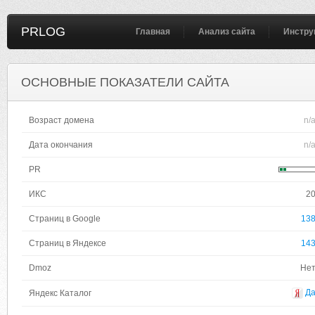
PRLOG
Главная
Анализ сайта
Инстру
ОСНОВНЫЕ ПОКАЗАТЕЛИ САЙТА
Возраст домена
n/
Дата окончания
n/
PR
ИКС
2
Страниц в Google
13
Страниц в Яндексе
14
Dmoz
Не
Д
Яндекс Каталог