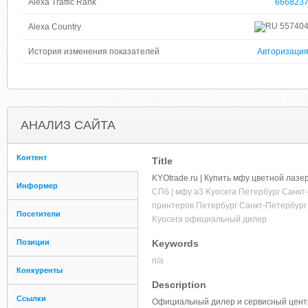
Alexa Traffic Rank
666823
55740
Alexa Country
История изменения показателей
Авторизаци
АНАЛИЗ САЙТА
Контент
Title
KYOtrade.ru | Купить мфу цветной лаз
Информер
СПб | мфу а3 Kyocera Петербург Санкт-
принтеров Петербург Санкт-Петербург С
Посетители
Kyocera официальный дилер
Позиции
Keywords
n/a
Конкуренты
Description
Ссылки
Официальный дилер и сервисный центр