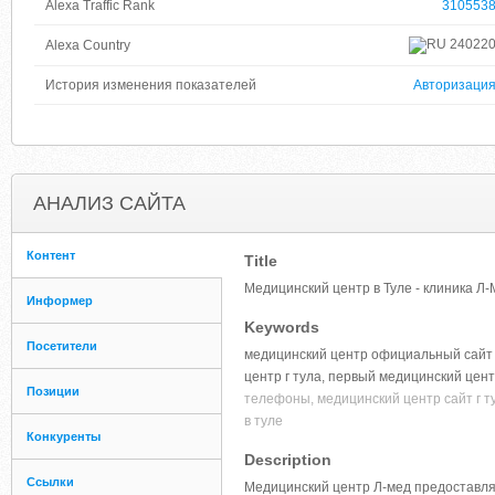
Alexa Traffic Rank
310553
24022
Alexa Country
История изменения показателей
Авторизаци
АНАЛИЗ САЙТА
Контент
Title
Медицинский центр в Туле - клиника Л
Информер
Keywords
Посетители
медицинский центр официальный сайт т
центр г тула, первый медицинский цен
Позиции
телефоны, медицинский центр сайт г т
в туле
Конкуренты
Description
Ссылки
Медицинский центр Л-мед предоставляет