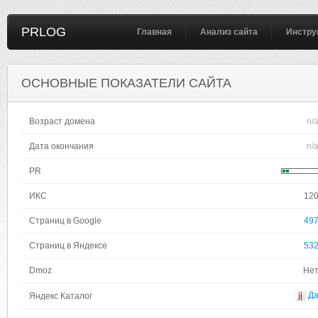
PRLOG
Главная
Анализ сайта
Инстру
ОСНОВНЫЕ ПОКАЗАТЕЛИ САЙТА
Возраст домена
n/
Дата окончания
n/
PR
ИКС
12
Страниц в Google
49
Страниц в Яндексе
53
Dmoz
Не
Д
Яндекс Каталог