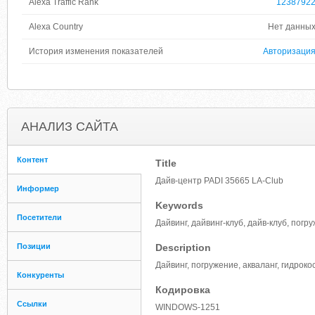
Alexa Traffic Rank
1238792
Alexa Country
Нет данны
История изменения показателей
Авторизаци
АНАЛИЗ САЙТА
Контент
Title
Дайв-центр PADI 35665 LA-Club
Информер
Keywords
Посетители
Дайвинг, дайвинг-клуб, дайв-клуб, погр
Позиции
Description
Дайвинг, погружение, акваланг, гидрок
Конкуренты
Кодировка
Ссылки
WINDOWS-1251