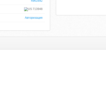
4961692
713948
Авторизация