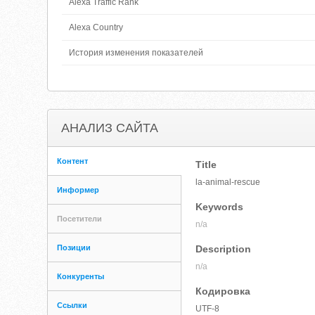
Alexa Traffic Rank
Alexa Country
История изменения показателей
АНАЛИЗ САЙТА
Контент
Title
la-animal-rescue
Информер
Keywords
Посетители
n/a
Позиции
Description
n/a
Конкуренты
Кодировка
Ссылки
UTF-8