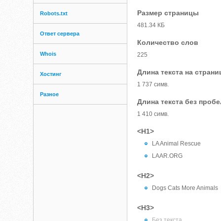
Размер страницы
Robots.txt
481.34 КБ
Ответ сервера
Количество слов
Whois
225
Длина текста на страни
Хостинг
1 737 симв.
Разное
Длина текста без проб
1 410 симв.
<H1>
​​LA Animal Rescue
LAAR.ORG
<H2>
Dogs Cats More Animals
<H3>
Без текста