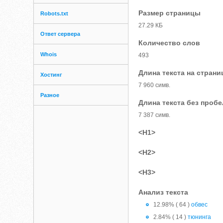
Размер страницы
Robots.txt
27.29 КБ
Ответ сервера
Количество слов
Whois
493
Длина текста на страни
Хостинг
7 960 симв.
Разное
Длина текста без проб
7 387 симв.
<H1>
<H2>
<H3>
Анализ текста
12.98% ( 64 )
обвес
2.84% ( 14 )
тюнинга