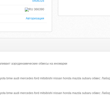
5408316
366390
Авторизация
вливает аэродинамические обвесы на иномарки
ota bmw audi mercedes ford mitsibishi nissan honda mazda subaru обвес: Лаб
ota bmw audi mercedes ford mitsibishi nissan honda mazda subaru обвес: Лаб