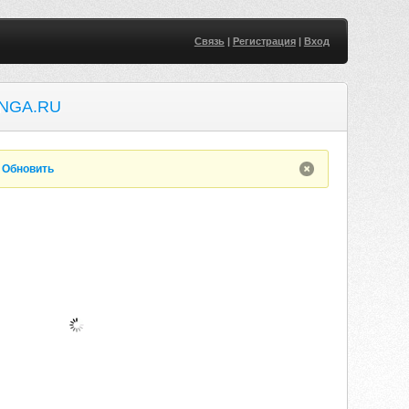
Связь
|
Регистрация
|
Вход
NGA.RU
.
Обновить