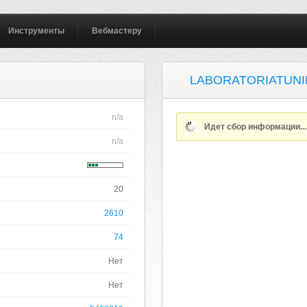
Инструменты
Вебмастеру
LABORATORIATUNI
n/a
Идет сбор информации..
n/a
20
2610
74
Нет
Нет