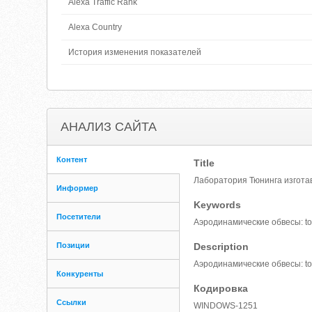
Alexa Traffic Rank
Alexa Country
История изменения показателей
АНАЛИЗ САЙТА
Контент
Title
Лаборатория Тюнинга изгота
Информер
Keywords
Посетители
Аэродинамические обвесы: toy
Позиции
Description
Аэродинамические обвесы: toy
Конкуренты
Кодировка
Ссылки
WINDOWS-1251