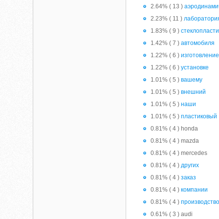
2.64% ( 13 )
аэродинами
2.23% ( 11 )
лаборатори
1.83% ( 9 )
стеклопласти
1.42% ( 7 )
автомобиля
1.22% ( 6 )
изготовлени
1.22% ( 6 )
установке
1.01% ( 5 )
вашему
1.01% ( 5 )
внешний
1.01% ( 5 )
наши
1.01% ( 5 )
пластиковый
0.81% ( 4 ) honda
0.81% ( 4 ) mazda
0.81% ( 4 ) mercedes
0.81% ( 4 )
других
0.81% ( 4 )
заказ
0.81% ( 4 )
компании
0.81% ( 4 )
производств
0.61% ( 3 ) audi