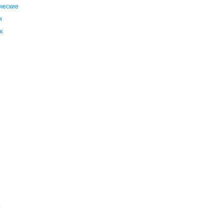
ческие
я
к
е
о