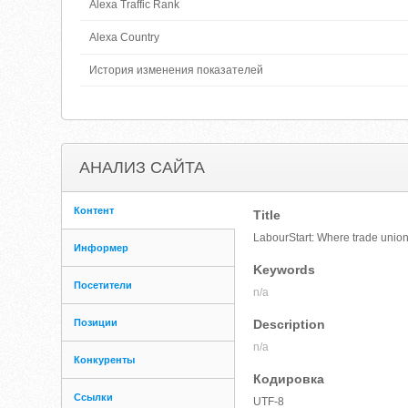
Alexa Traffic Rank
Alexa Country
История изменения показателей
АНАЛИЗ САЙТА
Контент
Title
LabourStart: Where trade unionis
Информер
Keywords
Посетители
n/a
Позиции
Description
n/a
Конкуренты
Кодировка
Ссылки
UTF-8