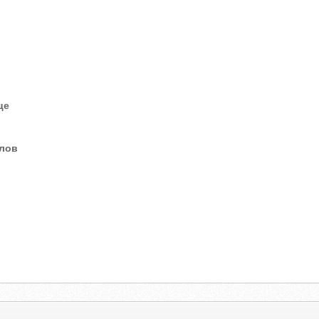
це
елов