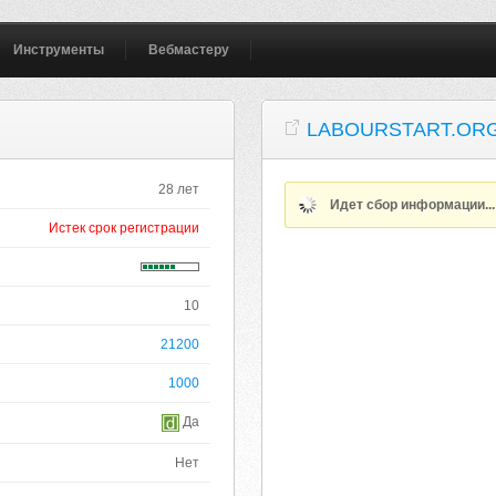
Инструменты
Вебмастеру
LABOURSTART.OR
28 лет
Идет сбор информации..
Истек срок регистрации
10
21200
1000
Да
Нет