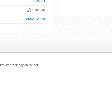
624563
254836
Авторизация
ts start their day on the net.