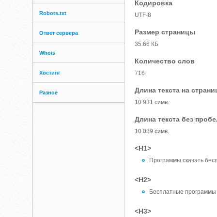
Кодировка
Robots.txt
UTF-8
Размер страницы
Ответ сервера
35.66 КБ
Whois
Количество слов
Хостинг
716
Длина текста на страни
Разное
10 931 симв.
Длина текста без проб
10 089 симв.
<H1>
Программы скачать бес
<H2>
Бесплатные программы 
<H3>