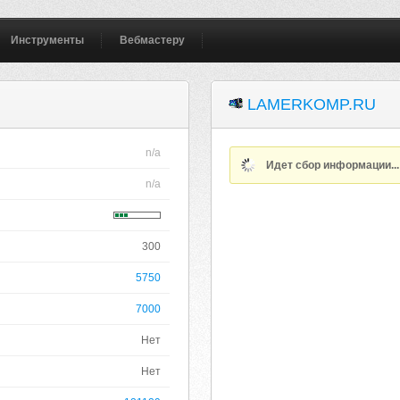
Инструменты
Вебмастеру
LAMERKOMP.RU
n/a
Идет сбор информации..
n/a
300
5750
7000
Нет
Нет