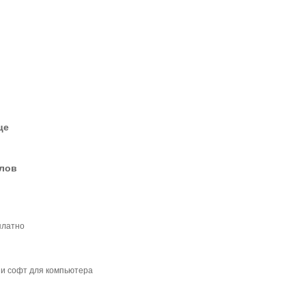
це
елов
платно
и софт для компьютера