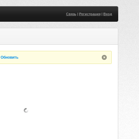
Связь
|
Регистрация
|
Вход
.
Обновить