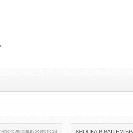
т
КНОПКА В ВАШЕМ БР
FININGYOURHOME.BLOGSPOT.COM