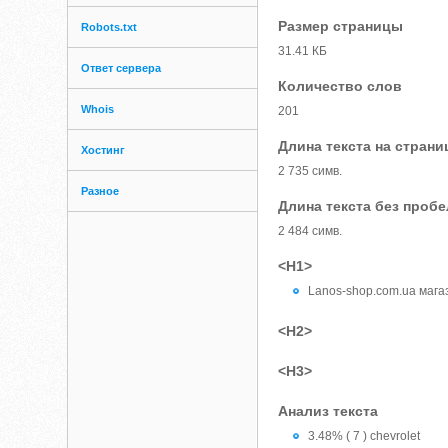
Размер страницы
Robots.txt
31.41 КБ
Ответ сервера
Количество слов
Whois
201
Длина текста на страни
Хостинг
2 735 симв.
Разное
Длина текста без проб
2 484 симв.
<H1>
Lanos-shop.com.ua мага
<H2>
<H3>
Анализ текста
3.48% ( 7 ) chevrolet