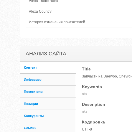
Alexa Traffic Rank
Alexa Country
История изменения показателей
АНАЛИЗ САЙТА
Контент
Title
Запчасти на Daewoo, Chevrole
Информер
Keywords
Посетители
n/a
Позиции
Description
n/a
Конкуренты
Кодировка
Ссылки
UTF-8