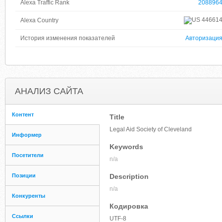
Alexa Traffic Rank
208896
44661
Alexa Country
История изменения показателей
Авторизаци
АНАЛИЗ САЙТА
Контент
Title
Legal Aid Society of Cleveland
Информер
Keywords
Посетители
n/a
Позиции
Description
n/a
Конкуренты
Кодировка
Ссылки
UTF-8