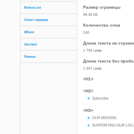
Размер страницы
Robots.txt
96.46 КБ
Ответ сервера
Количество слов
Whois
240
Длина текста на страни
Хостинг
1 794 симв.
Разное
Длина текста без проб
1 497 симв.
<H1>
<H2>
Subscribe
<H3>
OUR MISSION:
SUPPORTING OUR LOC