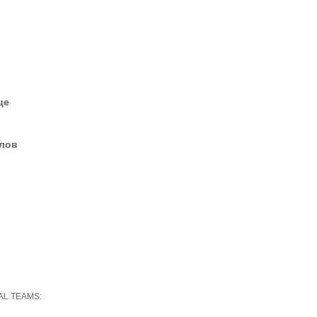
це
елов
AL TEAMS: