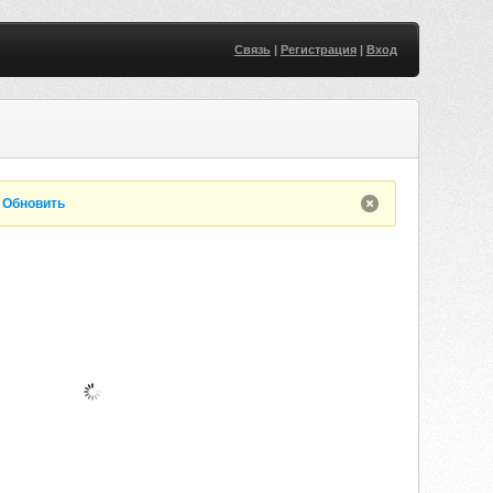
Связь
|
Регистрация
|
Вход
.
Обновить