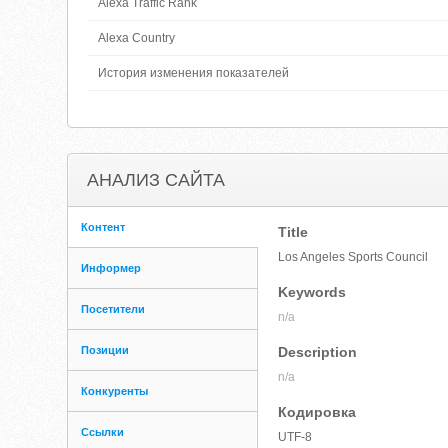
Alexa Traffic Rank
Alexa Country
История изменения показателей
АНАЛИЗ САЙТА
Контент
Title
Los Angeles Sports Council
Информер
Keywords
Посетители
n/a
Позиции
Description
n/a
Конкуренты
Кодировка
Ссылки
UTF-8