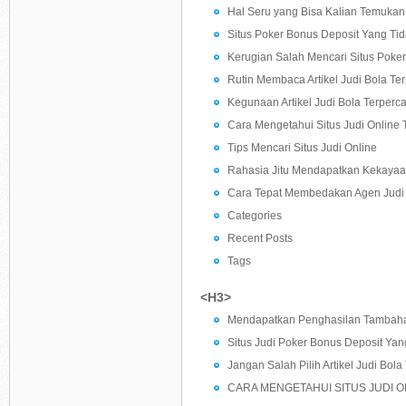
Hal Seru yang Bisa Kalian Temukan
Situs Poker Bonus Deposit Yang Ti
Kerugian Salah Mencari Situs Poke
Rutin Membaca Artikel Judi Bola T
Kegunaan Artikel Judi Bola Terperc
Cara Mengetahui Situs Judi Online 
Tips Mencari Situs Judi Online
Rahasia Jitu Mendapatkan Kekayaan
Cara Tepat Membedakan Agen Judi 
Categories
Recent Posts
Tags
<H3>
Mendapatkan Penghasilan Tambaha
Situs Judi Poker Bonus Deposit Ya
Jangan Salah Pilih Artikel Judi Bola
CARA MENGETAHUI SITUS JUDI O