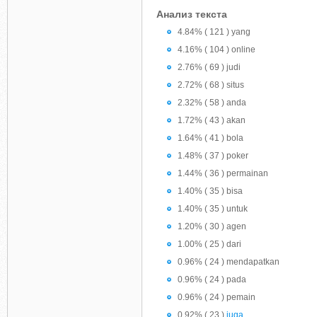
Анализ текста
4.84% ( 121 ) yang
4.16% ( 104 ) online
2.76% ( 69 ) judi
2.72% ( 68 ) situs
2.32% ( 58 ) anda
1.72% ( 43 ) akan
1.64% ( 41 ) bola
1.48% ( 37 ) poker
1.44% ( 36 ) permainan
1.40% ( 35 ) bisa
1.40% ( 35 ) untuk
1.20% ( 30 ) agen
1.00% ( 25 ) dari
0.96% ( 24 ) mendapatkan
0.96% ( 24 ) pada
0.96% ( 24 ) pemain
0.92% ( 23 )
juga