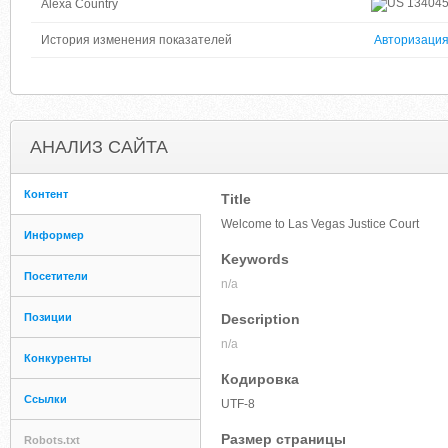
13404
Alexa Country
История изменения показателей
Авторизаци
АНАЛИЗ САЙТА
Контент
Title
Welcome to Las Vegas Justice Court
Информер
Keywords
Посетители
n/a
Позиции
Description
n/a
Конкуренты
Кодировка
Ссылки
UTF-8
Размер страницы
Robots.txt