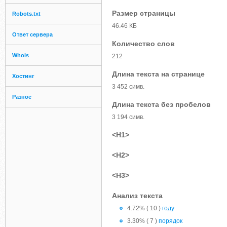
Размер страницы
Robots.txt
46.46 КБ
Ответ сервера
Количество слов
Whois
212
Длина текста на странице
Хостинг
3 452 симв.
Разное
Длина текста без пробелов
3 194 симв.
<H1>
<H2>
<H3>
Анализ текста
4.72% ( 10 )
году
3.30% ( 7 )
порядок