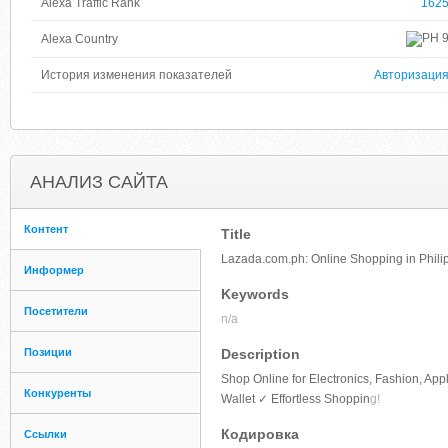
Alexa Traffic Rank
162
Alexa Country
История изменения показателей
Авторизаци
АНАЛИЗ САЙТА
Контент
Title
Lazada.com.ph: Online Shopping in Philip
Информер
Keywords
Посетители
n/a
Позиции
Description
Shop Online for Electronics, Fashion, A
Конкуренты
Wallet ✓ Effortless Shoppin
g!
Кодировка
Ссылки