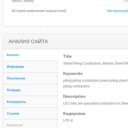
Alexa Country
n/
История изменения показателей
Авторизаци
АНАЛИЗ САЙТА
Контент
Title
Sheet Piling Contractors, Marine Sheet Pil
Информер
Keywords
Посетители
piling,piling contractors,sheet piling,shee
piling contractors
Позиции
Description
Конкуренты
LB Civils are specialist contractors in She
Кодировка
Ссылки
UTF-8
Robots.txt