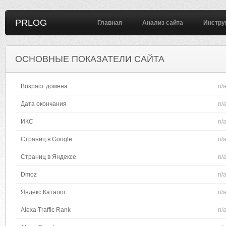
PRLOG
Главная
Анализ сайта
Инстру
ОСНОВНЫЕ ПОКАЗАТЕЛИ САЙТА
Возраст домена
n/
Дата окончания
n/
ИКС
n/
Страниц в Google
n/
Страниц в Яндексе
n/
Dmoz
n/
Яндекс Каталог
n/
Alexa Traffic Rank
n/