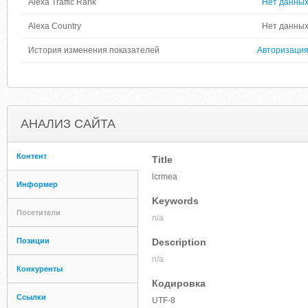
Alexa Traffic Rank
Нет данны
Alexa Country
Нет данны
История изменения показателей
Авторизаци
АНАЛИЗ САЙТА
Контент
Title
lcrmea
Информер
Keywords
Посетители
n/a
Позиции
Description
n/a
Конкуренты
Кодировка
Ссылки
UTF-8