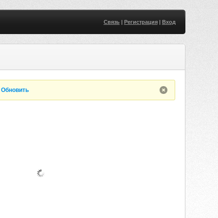
Связь
|
Регистрация
|
Вход
.
Обновить