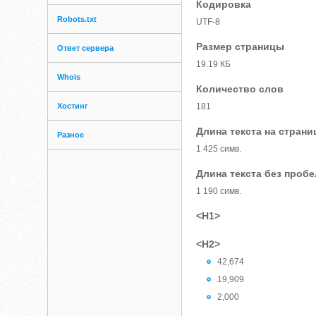
Кодировка
Robots.txt
UTF-8
Размер страницы
Ответ сервера
19.19 КБ
Whois
Количество слов
Хостинг
181
Длина текста на страни
Разное
1 425 симв.
Длина текста без проб
1 190 симв.
<H1>
<H2>
42,674
19,909
2,000