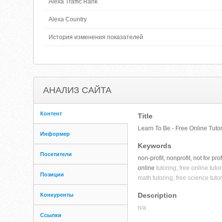
Alexa Traffic Rank
Alexa Country
История изменения показателей
АНАЛИЗ САЙТА
Контент
Title
Learn To Be - Free Online Tuto
Информер
Keywords
Посетители
non-profit, nonprofit, not for pr
online
tutoring, free online tut
Позиции
math tutoring, free science tut
Description
Конкуренты
n/a
Ссылки