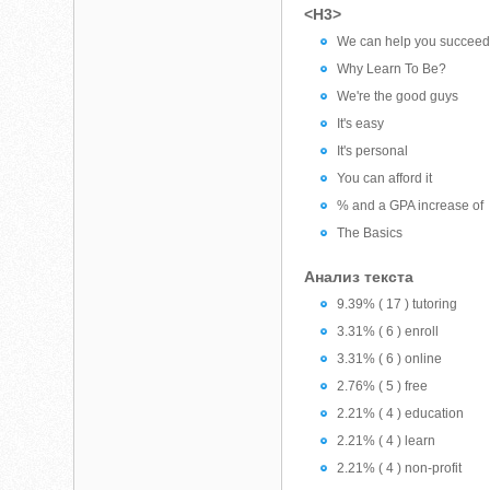
<H3>
We can help you succeed 
Why Learn To Be?
We're the good guys
It's easy
It's personal
You can afford it
% and a GPA increase of
The Basics
Анализ текста
9.39% ( 17 ) tutoring
3.31% ( 6 ) enroll
3.31% ( 6 ) online
2.76% ( 5 ) free
2.21% ( 4 ) education
2.21% ( 4 ) learn
2.21% ( 4 ) non-profit