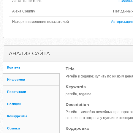
Alexa Traffic Rank
1135490
Alexa Country
Нет данны
История изменения показателей
Авторизаци
АНАЛИЗ САЙТА
Контент
Title
Регейн (Rogaine) купить по низким цен
Информер
Keywords
Посетители
регейн, rogaine
Позиции
Description
Регейн – линейка лечебных препарато
Конкуренты
волосяного покрова у мужчин и женщин
Кодировка
Ссылки