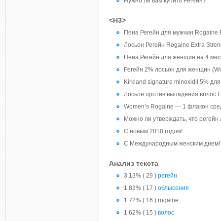
Нужно ли вам купить Регейн?
<H3>
Пена Регейн для мужчин Rogaine
Лосьон Регейн Rogaine Extra Stre
Пена Регейн для женщин на 4 ме
Регейн 2% лосьон для женщин (W
Kirkland signature minoxidil 5% дл
Лосьон против выпадения волос Ell
Women’s Rogaine — 1 флакон сре
Можно ли утверждать, что регейн
С новым 2018 годом!
С Международным женским днем!
Анализ текста
3.13% ( 29 )
регейн
1.83% ( 17 )
облысения
1.72% ( 16 ) rogaine
1.62% ( 15 )
волос