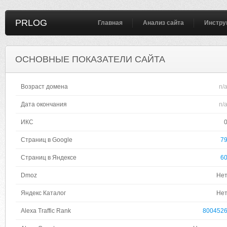
PRLOG
Главная
Анализ сайта
Инстру
ОСНОВНЫЕ ПОКАЗАТЕЛИ САЙТА
Возраст домена
n/
Дата окончания
n/
ИКС
Страниц в Google
7
Страниц в Яндексе
6
Dmoz
Не
Яндекс Каталог
Не
Alexa Traffic Rank
800452