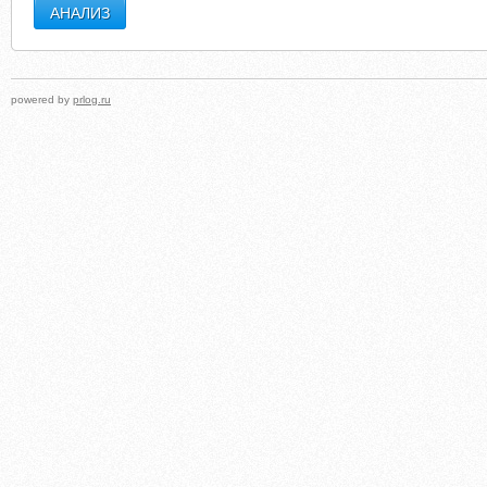
VERGLEICH.DE.IPADDRESS.COM
ISTITUTOCESARI.IT.OUTERSTATS.COM
powered by
prlog.ru