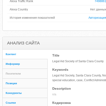
Alexa Traffic Rank
749886
Alexa Country
Нет данны
История изменения показателей
Авторизаци
АНАЛИЗ САЙТА
Контент
Title
Legal Aid Society of Santa Clara County
Информер
Keywords
Посетители
Legal Aid Society, Santa Clara County, Non-
special education, case, Conflict Administ
Позиции
Description
Конкуренты
n/a
Кодировка
Ссылки