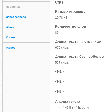
UTF-8
Robots.txt
Размер страницы
Ответ сервера
10.78 КБ
Количество слов
Whois
89
Хостинг
Длина текста на странице
675 симв.
Разное
Длина текста без пробелов
577 симв.
<H1>
<H2>
<H3>
Анализ текста
4.49% ( 4 ) housing