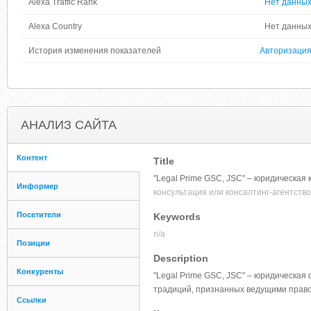
Alexa Traffic Rank
Нет данны
Alexa Country
Нет данны
История изменения показателей
Авторизаци
АНАЛИЗ САЙТА
Контент
Title
"Legal Prime GSC, JSC" – юридическая 
Информер
консультация или консалтинг-агентство
Посетители
Keywords
n/a
Позиции
Description
Конкуренты
"Legal Prime GSC, JSC" – юридическая
традиций, признанных ведущими прав
Ссылки