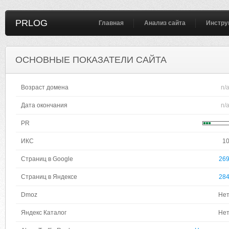
PRLOG
Главная
Анализ сайта
Инстру
ОСНОВНЫЕ ПОКАЗАТЕЛИ САЙТА
Возраст домена
n/
Дата окончания
n/
PR
ИКС
1
Страниц в Google
26
Страниц в Яндексе
28
Dmoz
Не
Яндекс Каталог
Не