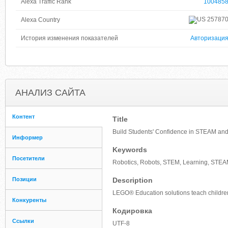
Alexa Traffic Rank
100485
25787
Alexa Country
История изменения показателей
Авторизаци
АНАЛИЗ САЙТА
Контент
Title
Build Students' Confidence in STEAM an
Информер
Keywords
Посетители
Robotics, Robots, STEM, Learning, STEA
Позиции
Description
LEGO® Education solutions teach children 
Конкуренты
Кодировка
Ссылки
UTF-8