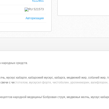
4112801
521573
Авторизация
а народных средств.
чь, мускус кабарги, кабарожий мускус, кабарга, медвежий жир, собачий жир, 
свечи с чи
стотелом, мускусил форте, чистоболин, урогинекорин, вагифлорон,
ецептов народной медицины! Бобровая струя, медвежья желчь, мускус кабарги