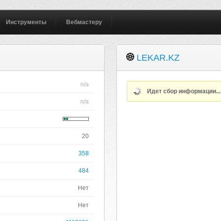
Инструменты
Вебмастеру
LEKAR.KZ
n/a
Идет сбор информации..
n/a
20
358
484
Нет
Нет