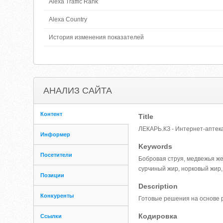
Alexa Traffic Rank
Alexa Country
История изменения показателей
АНАЛИЗ САЙТА
Контент
Title
ЛЕКАРЬ.КЗ - Интернет-аптек
Информер
Keywords
Посетители
Бобровая струя, медвежья жел
сурчиный жир, норковый жир, 
Позиции
Description
Конкуренты
Готовые решения на основе р
Кодировка
Ссылки