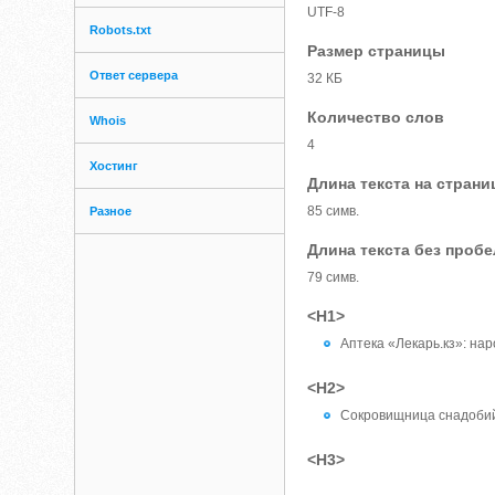
UTF-8
Robots.txt
Размер страницы
Ответ сервера
32 КБ
Количество слов
Whois
4
Хостинг
Длина текста на страни
85 симв.
Разное
Длина текста без проб
79 симв.
<H1>
Аптека «Лекарь.кз»: на
<H2>
Сокровищница снадоби
<H3>