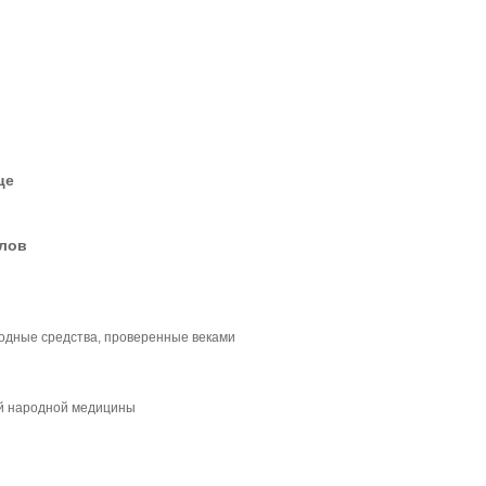
це
елов
родные средства, проверенные веками
й народной медицины