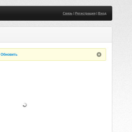
Связь
|
Регистрация
|
Вход
.
Обновить