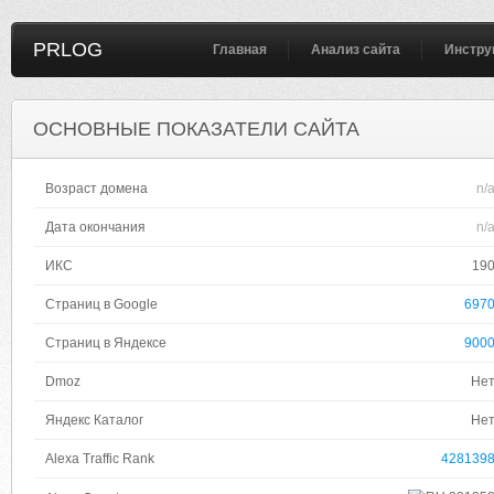
PRLOG
Главная
Анализ сайта
Инстру
ОСНОВНЫЕ ПОКАЗАТЕЛИ САЙТА
Возраст домена
n/
Дата окончания
n/
ИКС
19
Страниц в Google
697
Страниц в Яндексе
900
Dmoz
Не
Яндекс Каталог
Не
Alexa Traffic Rank
428139