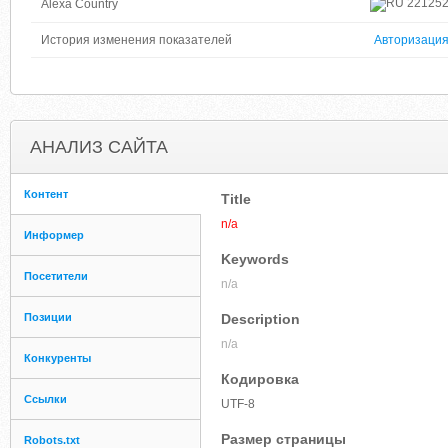
22125
Alexa Country
История изменения показателей
Авторизаци
АНАЛИЗ САЙТА
Контент
Title
n/a
Информер
Keywords
Посетители
n/a
Позиции
Description
n/a
Конкуренты
Кодировка
Ссылки
UTF-8
Размер страницы
Robots.txt