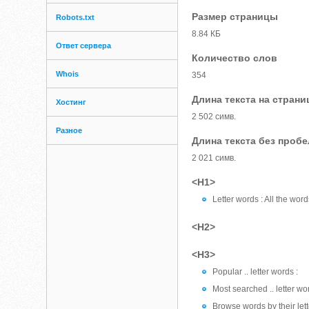
Размер страницы
Robots.txt
8.84 КБ
Ответ сервера
Количество слов
Whois
354
Длина текста на страни
Хостинг
2 502 симв.
Разное
Длина текста без проб
2 021 симв.
<H1>
Letter words : All the wo
<H2>
<H3>
Popular .. letter words :
Most searched .. letter wo
Browse words by their lett