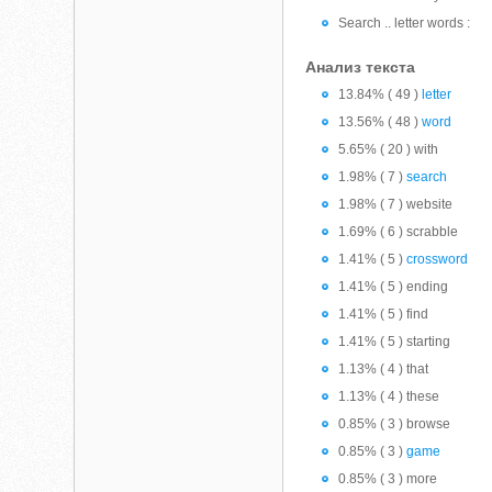
Search .. letter words :
Анализ текста
13.84% ( 49 )
letter
13.56% ( 48 )
word
5.65% ( 20 ) with
1.98% ( 7 )
search
1.98% ( 7 ) website
1.69% ( 6 ) scrabble
1.41% ( 5 )
crossword
1.41% ( 5 ) ending
1.41% ( 5 ) find
1.41% ( 5 ) starting
1.13% ( 4 ) that
1.13% ( 4 ) these
0.85% ( 3 ) browse
0.85% ( 3 )
game
0.85% ( 3 ) more