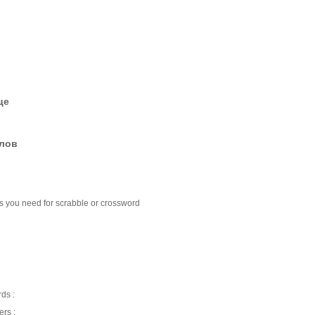
це
елов
rds you need for scrabble or crossword
rds :
ers :