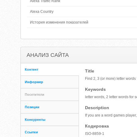
Alexa Traffic Rank
Alexa Country
История изменения показателей
АНАЛИЗ САЙТА
Контент
Title
Find 2, 3 (or more) letter word
Информер
Keywords
Посетители
letter words, 2 letter words for
Позиции
Description
If you are a word games player, 
Конкуренты
Кодировка
Ссылки
ISO-8859-1