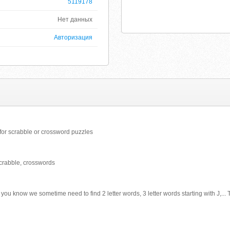
5119178
Нет данных
Авторизация
s for scrabble or crossword puzzles
 scrabble, crosswords
you know we sometime need to find 2 letter words, 3 letter words starting with J,... 