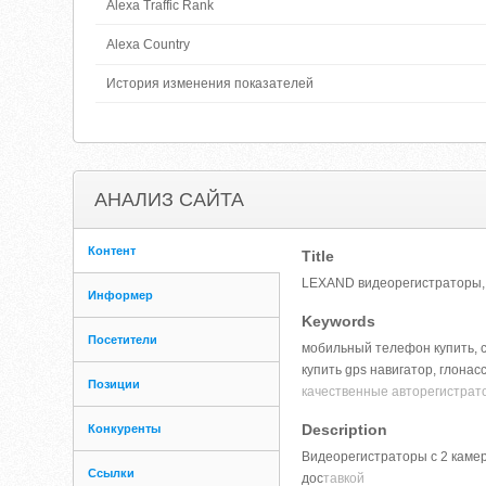
Alexa Traffic Rank
Alexa Country
История изменения показателей
АНАЛИЗ САЙТА
Контент
Title
LEXAND видеорегистраторы,
Информер
Keywords
Посетители
мобильный телефон купить, с
купить gps навигатор, глонасс
Позиции
качественные авторегистрато
Description
Конкуренты
Видеорегистраторы с 2 каме
Ссылки
дос
тавкой