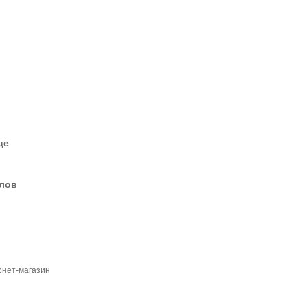
це
елов
ернет-магазин