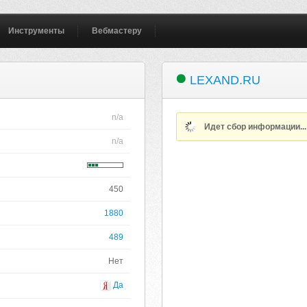
Инструменты
Вебмастеру
LEXAND.RU
n/a
Идет сбор информации..
n/a
450
1880
489
Нет
Да