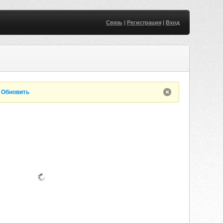
Связь
|
Регистрация
|
Вход
.
Обновить