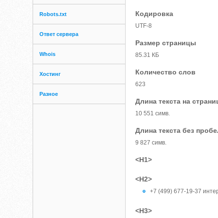
Кодировка
Robots.txt
UTF-8
Ответ сервера
Размер страницы
Whois
85.31 КБ
Количество слов
Хостинг
623
Разное
Длина текста на страни
10 551 симв.
Длина текста без проб
9 827 симв.
<H1>
<H2>
+7 (499) 677-19-37 инт
<H3>