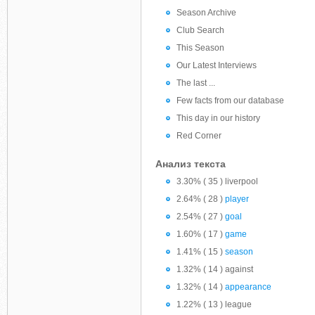
Season Archive
Club Search
This Season
Our Latest Interviews
The last ...
Few facts from our database
This day in our history
Red Corner
Анализ текста
3.30% ( 35 ) liverpool
2.64% ( 28 )
player
2.54% ( 27 )
goal
1.60% ( 17 )
game
1.41% ( 15 )
season
1.32% ( 14 ) against
1.32% ( 14 )
appearance
1.22% ( 13 ) league