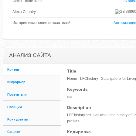
Alexa Traffic Rank
37888
3886
Alexa Country
История изменения показателей
Авторизаци
АНАЛИЗ САЙТА
Контент
Title
Home - LFChistory - Stats galore for Liver
Информер
Keywords
Посетители
n/a
Позиции
Description
LFChistory.net is all about the history of 
Конкуренты
profiles
Кодировка
Ссылки