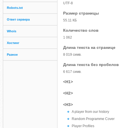
UTF-8
Robots.txt
Размер страницы
Ответ сервера
55.11 КБ
Количество слов
Whois
1 062
Хостинг
Длина текста на странице
8 019 симв.
Разное
Длина текста без пробелов
6 617 симв.
<H1>
<H2>
<H3>
A player from our history
Random Programme Cover
Player Profiles