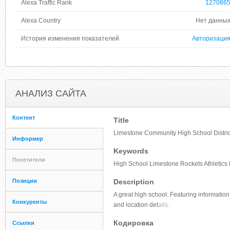
Alexa Traffic Rank
127086
Alexa Country
Нет данны
История изменения показателей
Авторизаци
АНАЛИЗ САЙТА
Контент
Title
Limestone Community High School Distric
Информер
Keywords
Посетители
High School Limestone Rockets Athletics Bar
Позиции
Description
A great high school. Featuring information
Конкуренты
and location det
ails.
Кодировка
Ссылки