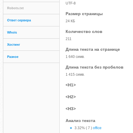
UTF-8
Robots.txt
Размер страницы
Ответ сервера
24 КБ
Количество слов
Whois
211
Хостинг
Длина текста на странице
1 640 симв.
Разное
Длина текста без пробелов
1 415 симв.
<H1>
<H2>
<H3>
Анализ текста
3.32% ( 7 )
office