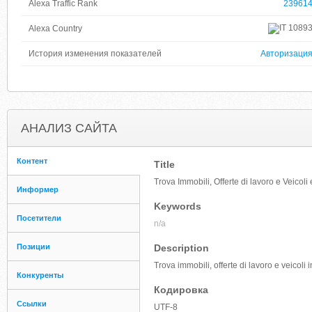
Alexa Traffic Rank
23961
1089
Alexa Country
История изменения показателей
Авторизаци
АНАЛИЗ САЙТА
Контент
Title
Trova Immobili, Offerte di lavoro e Veicoli 
Информер
Keywords
Посетители
n/a
Позиции
Description
Trova immobili, offerte di lavoro e veicoli
Конкуренты
Кодировка
Ссылки
UTF-8