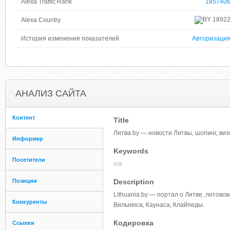
Alexa Traffic Rank
185740
1892
Alexa Country
История изменения показателей
Авторизаци
АНАЛИЗ САЙТА
Контент
Title
Литва.by — новости Литвы, шопинг, в
Информер
Keywords
Посетители
n/a
Позиции
Description
Lithuania.by — портал о Литве, литовс
Конкуренты
Вильнюса, Каунаса, Клайпеды.
Кодировка
Ссылки