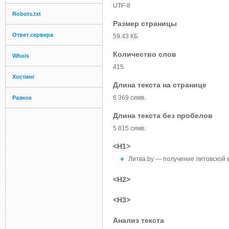
UTF-8
Robots.txt
Размер страницы
Ответ сервера
59.43 КБ
Количество слов
Whois
415
Хостинг
Длина текста на странице
6 369 симв.
Разное
Длина текста без пробелов
5 815 симв.
<H1>
Литва.by — получение литовской 
<H2>
<H3>
Анализ текста