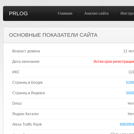
PRLOG
Главная
Анализ сайта
Инстру
ОСНОВНЫЕ ПОКАЗАТЕЛИ САЙТА
Возраст домена
12 ле
Дата окончания
Истек срок регистраци
ИКС
11
Страниц в Google
529
Страниц в Яндексе
300
Dmoz
Не
Яндекс Каталог
Не
Alexa Traffic Rank
408395