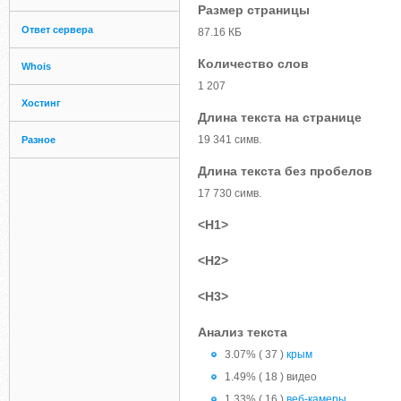
Размер страницы
Ответ сервера
87.16 КБ
Количество слов
Whois
1 207
Хостинг
Длина текста на странице
19 341 симв.
Разное
Длина текста без пробелов
17 730 симв.
<H1>
<H2>
<H3>
Анализ текста
3.07% ( 37 )
крым
1.49% ( 18 ) видео
1.33% ( 16 )
веб-камеры