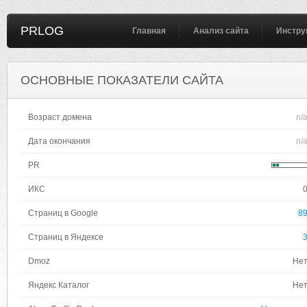
PRLOG
Главная
Анализ сайта
Инстру
ОСНОВНЫЕ ПОКАЗАТЕЛИ САЙТА
Возраст домена
n/
Дата окончания
n/
PR
ИКС
Страниц в Google
8
Страниц в Яндексе
Dmoz
Не
Яндекс Каталог
Не