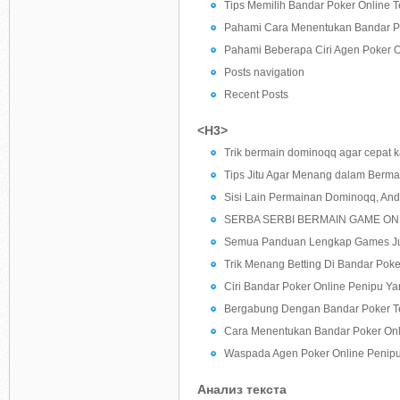
Tips Memilih Bandar Poker Online 
Pahami Cara Menentukan Bandar Po
Pahami Beberapa Ciri Agen Poker O
Posts navigation
Recent Posts
<H3>
Trik bermain dominoqq agar cepat 
Tips Jitu Agar Menang dalam Berm
Sisi Lain Permainan Dominoqq, An
SERBA SERBI BERMAIN GAME O
Semua Panduan Lengkap Games Jud
Trik Menang Betting Di Bandar Poke
Ciri Bandar Poker Online Penipu Y
Bergabung Dengan Bandar Poker T
Cara Menentukan Bandar Poker Onl
Waspada Agen Poker Online Penip
Анализ текста