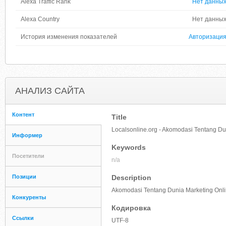
Alexa Traffic Rank
Нет данны
Alexa Country
Нет данны
История изменения показателей
Авторизаци
АНАЛИЗ САЙТА
Контент
Title
Localsonline.org - Akomodasi Tentang Du
Информер
Keywords
Посетители
n/a
Позиции
Description
Akomodasi Tentang Dunia Marketing Onl
Конкуренты
Кодировка
Ссылки
UTF-8