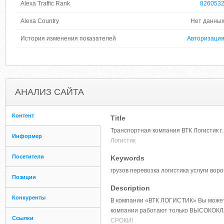
Alexa Traffic Rank
826053
Alexa Country
Нет данны
История изменения показателей
Авторизаци
АНАЛИЗ САЙТА
Контент
Title
Транспортная компания ВТК Логистик г.
Информер
Логистик
Посетители
Keywords
грузов перевозка логистика услуги во
Позиции
Description
Конкуренты
В компании «ВТК ЛОГИСТИК» Вы можете 
компании работают только ВЫСОКОК
Ссылки
СРОКИ!